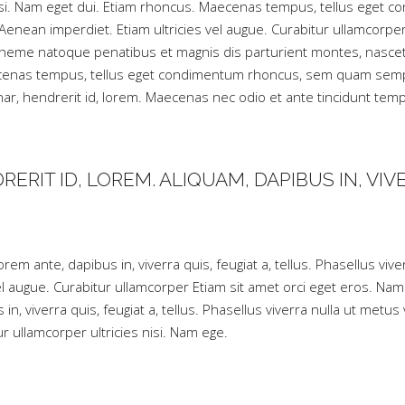
s nisi. Nam eget dui. Etiam rhoncus. Maecenas tempus, tellus ege
 Aenean imperdiet. Etiam ultricies vel augue. Curabitur ullamcorp
Theme natoque penatibus et magnis dis parturient montes, nascet
Maecenas tempus, tellus eget condimentum rhoncus, sem quam semp
nar, hendrerit id, lorem. Maecenas nec odio et ante tincidunt tem
ERIT ID, LOREM. ALIQUAM, DAPIBUS IN, VIV
rem ante, dapibus in, viverra quis, feugiat a, tellus. Phasellus viv
el augue. Curabitur ullamcorper Etiam sit amet orci eget eros. Nam 
 in, viverra quis, feugiat a, tellus. Phasellus viverra nulla ut met
ur ullamcorper ultricies nisi. Nam ege.