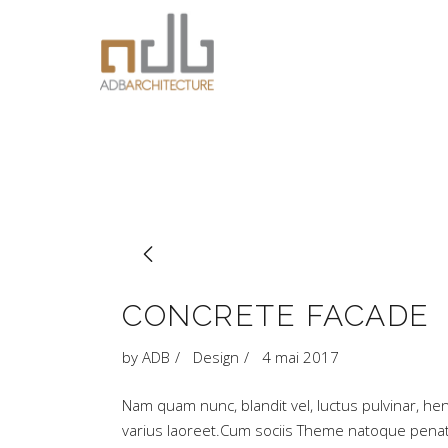
CONCRETE FACADE
by
ADB
Design
4 mai 2017
Nam quam nunc, blandit vel, luctus pulvinar, hend
varius laoreet.Cum sociis Theme natoque penati