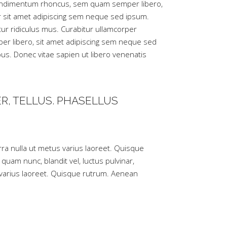
t condimentum rhoncus, sem quam semper libero,
er sit amet adipiscing sem neque sed ipsum.
ur ridiculus mus. Curabitur ullamcorper
er libero, sit amet adipiscing sem neque sed
pus. Donec vitae sapien ut libero venenatis
ER, TELLUS. PHASELLUS
erra nulla ut metus varius laoreet. Quisque
quam nunc, blandit vel, luctus pulvinar,
us varius laoreet. Quisque rutrum. Aenean