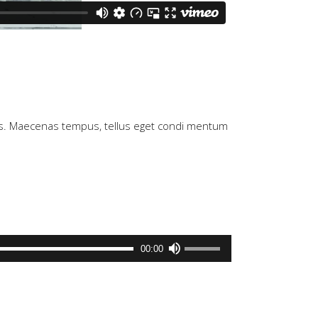
n cus. Maecenas tempus, tellus eget condi mentum
Utilisez
00:00
les
flèches
haut/bas
pour