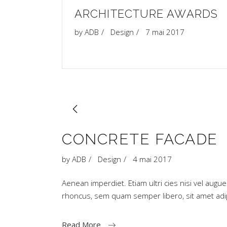
ARCHITECTURE AWARDS
by
ADB
Design
7 mai 2017
CONCRETE FACADE
by
ADB
Design
4 mai 2017
Aenean imperdiet. Etiam ultri cies nisi vel aug
rhoncus, sem quam semper libero, sit amet a
Read More