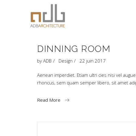
DINNING ROOM
by
ADB
Design
22 juin 2017
Aenean imperdiet. Etiam ultri cies nisi vel aug
rhoncus, sem quam semper libero, sit amet a
Read More