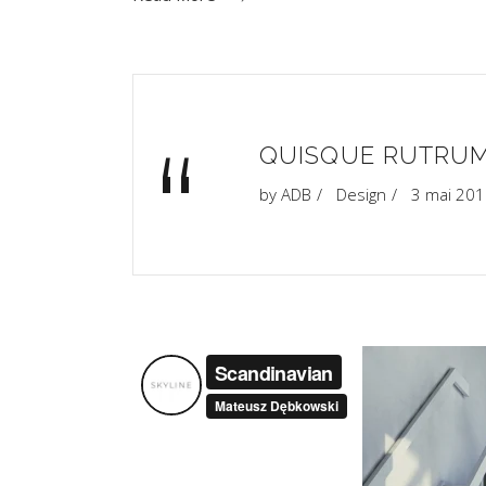
“
QUISQUE RUTRUM
by
ADB
Design
3 mai 20