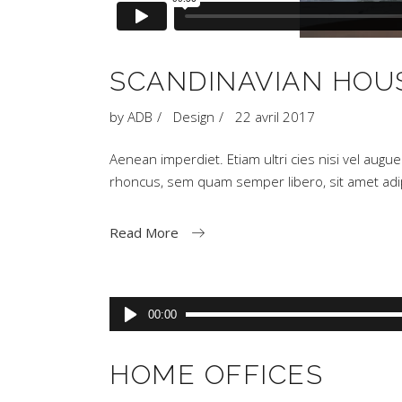
SCANDINAVIAN HOU
by
ADB
Design
22 avril 2017
Aenean imperdiet. Etiam ultri cies nisi vel aug
rhoncus, sem quam semper libero, sit amet a
Read More
Lecteur
00:00
audio
HOME OFFICES