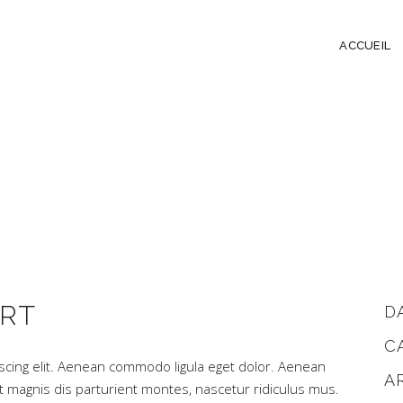
ACCUEIL
ART
D
C
scing elit. Aenean commodo ligula eget dolor. Aenean
A
magnis dis parturient montes, nascetur ridiculus mus.