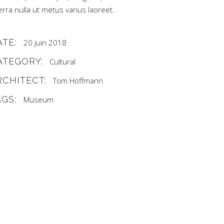
erra nulla ut metus varius laoreet.
ATE:
20 juin 2018
ATEGORY:
Cultural
RCHITECT:
Tom Hoffmann
AGS:
Museum