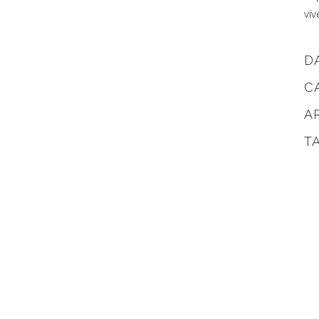
viv
D
C
A
T