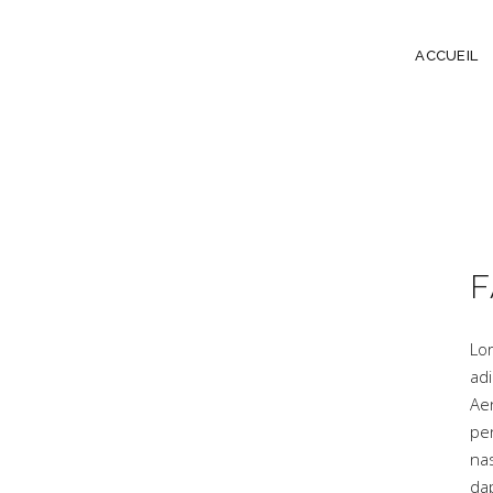
ACCUEIL
F
Lo
adi
Ae
pe
na
dap