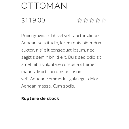
OTTOMAN
$
119.00
Not
2
4.00
sur
5
Proin gravida nibh vel velit auctor aliquet.
basé
Aenean sollicitudin, lorem quis bibendum
sur
notation
auctor, nisi elit consequat ipsum, nec
client
sagittis sem nibh id elit. Duis sed odio sit
amet nibh vulputate cursus a sit amet
mauris. Morbi accumsan ipsum
velit.Aenean commodo ligula eget dolor.
Aenean massa. Cum sociis.
Rupture de stock