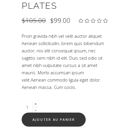
PLATES
Le
Le
$
105.00
$
99.00
Not
1
prix
prix
5.00
initial
actuel
sur 5
était :
est :
basé
$105.00.
$99.00.
Proin gravida nibh vel velit auctor aliquet.
sur
Aenean sollicitudin, lorem quis bibendum
notation
client
auctor, nisi elit consequat ipsum, nec
sagittis sem nibh id elit. Duis sed odio sit
amet nibh vulputate cursus a sit amet
mauris. Morbi accumsan ipsum
velit.Aenean commodo ligula eget dolor.
Aenean massa. Cum sociis.
Quantity
AJOUTER AU PANIER